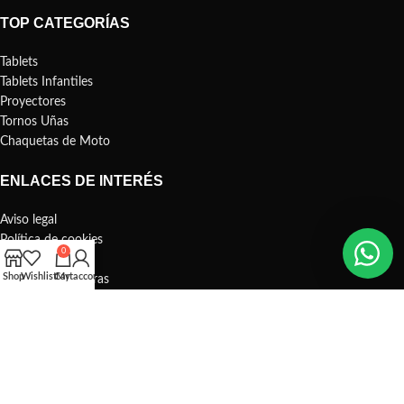
TOP CATEGORÍAS
Tablets
Tablets Infantiles
Proyectores
Tornos Uñas
Chaquetas de Moto
ENLACES DE INTERÉS
Aviso legal
Política de cookies
0
Gastos de envío
Shop
Wishlist
Cart
My account
Política de compras
2023 © D-Shop, Todos los derechos reservados.