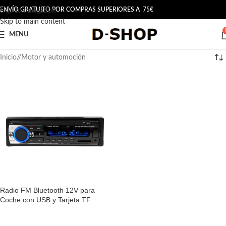
ENVÍO GRATUITO POR COMPRAS SUPERIORES A 75€
Skip to navigation
Skip to main content
MENU
Inicio
/
Motor y automoción
Radio FM Bluetooth 12V para
Coche con USB y Tarjeta TF