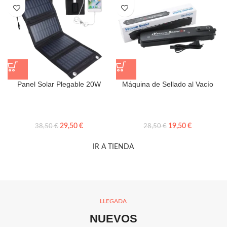
Panel Solar Plegable 20W
Máquina de Sellado al Vacío
29,50
€
19,50
€
38,50
€
28,50
€
IR A TIENDA
LLEGADA
NUEVOS