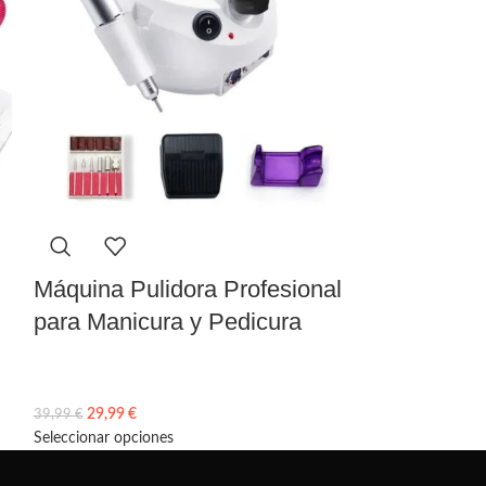
Máquina Pulidora Profesional
Pack de Rod
para Manicura y Pedicura
29,99
€
6,99
€
39,99
€
9,99
€
Seleccionar opciones
Seleccionar opcio