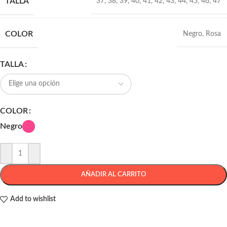
TALLA
37
,
38
,
39
,
40
,
41
,
42
,
43
,
44
,
45
,
46
,
47
COLOR
Negro
,
Rosa
TALLA
COLOR
Negro
AÑADIR AL CARRITO
Add to wishlist