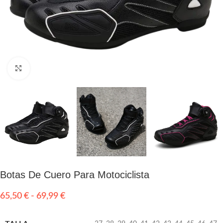
Click to enlarge
Botas De Cuero Para Motociclista
65,50
€
-
69,99
€