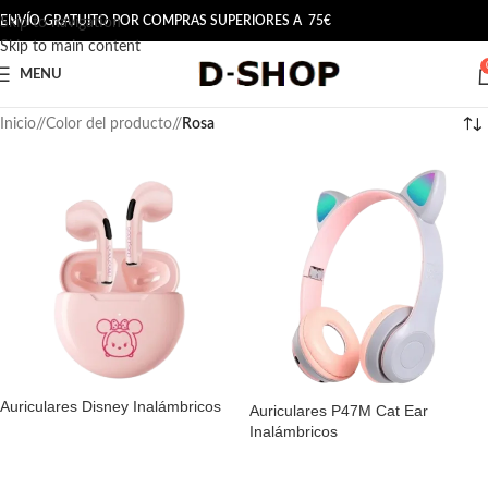
ENVÍO GRATUITO POR COMPRAS SUPERIORES A 75€
Skip to navigation
Skip to main content
MENU
Inicio
/
Color del producto
/
Rosa
Auriculares Disney Inalámbricos
Auriculares P47M Cat Ear
Inalámbricos