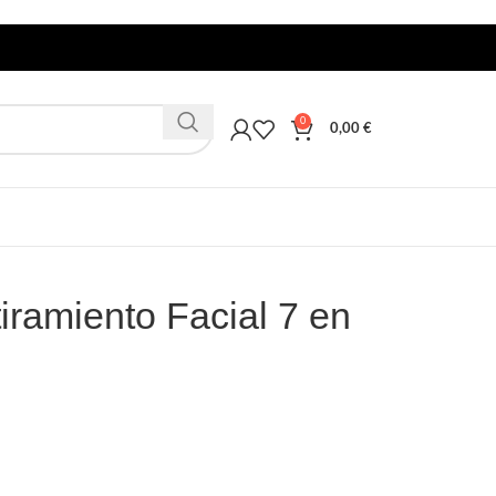
0
0,00
€
tiramiento Facial 7 en