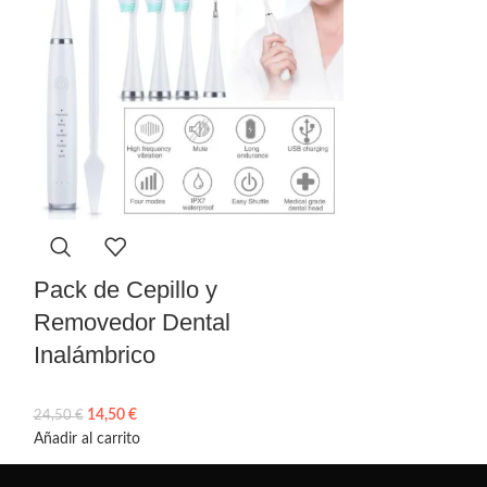
Pack de Cepillo y
Pistola Ma
Removedor Dental
Inalámbrico
14,50
€
15,50
€
24,50
€
25,50
€
Añadir al carrito
Añadir al carrito