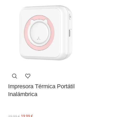
Micrófono B
Impresora Térmica Portátil
Inalámbrica
14,49
€
19,99
€
29,99
€