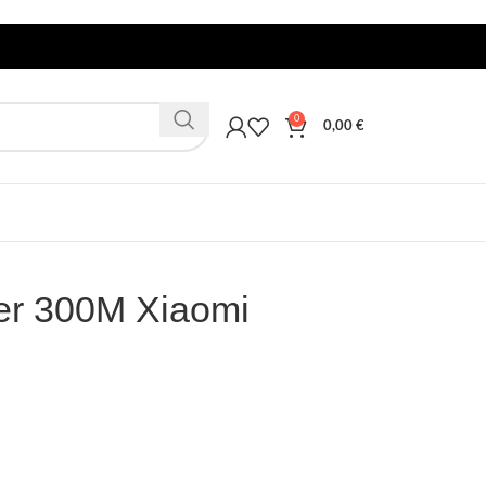
0
0,00
€
ter 300M Xiaomi