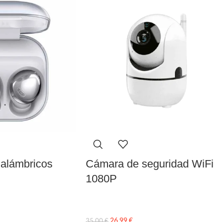
nalámbricos
Cámara de seguridad WiFi
1080P
26,99
€
35,00
€