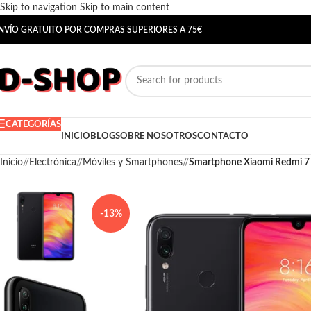
Skip to navigation
Skip to main content
NVÍO GRATUITO POR COMPRAS SUPERIORES A 75€
CATEGORÍAS
INICIO
BLOG
SOBRE NOSOTROS
CONTACTO
Inicio
/
Electrónica
/
Móviles y Smartphones
/
Smartphone Xiaomi Redmi 7
-13%