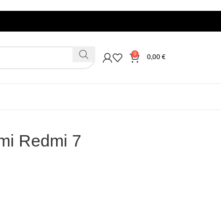
0
0,00
€
mi Redmi 7