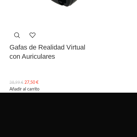
Lápiz de Pa
Universal
Gafas de Realidad Virtual
14,50
€
19,99
€
con Auriculares
Añadir al carrito
27,50
€
38,99
€
Añadir al carrito