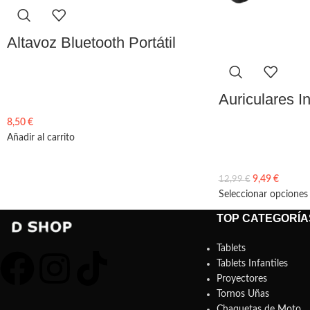
Altavoz Bluetooth Portátil
Auriculares I
8,50
€
Añadir al carrito
9,49
€
12,99
€
Seleccionar opciones
TOP CATEGORÍA
Tablets
Tablets Infantiles
Proyectores
Tornos Uñas
Chaquetas de Moto