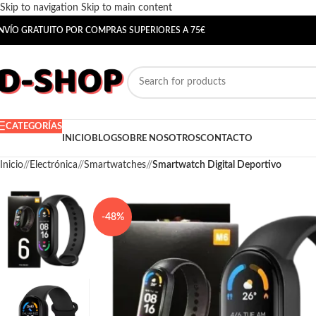
Skip to navigation
Skip to main content
NVÍO GRATUITO POR COMPRAS SUPERIORES A 75€
CATEGORÍAS
INICIO
BLOG
SOBRE NOSOTROS
CONTACTO
Inicio
/
Electrónica
/
Smartwatches
/
Smartwatch Digital Deportivo
-48%