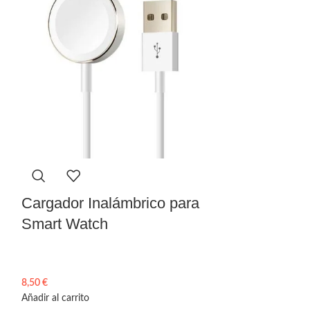
Cargador Inalámbrico para
Smart Watch
Consola 62
Inalámbrica
8,50
€
Añadir al carrito