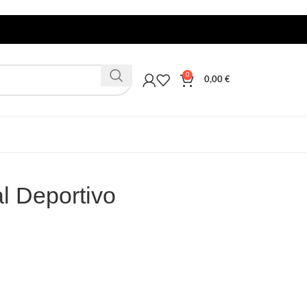
0
0,00
€
l Deportivo