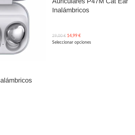
Auriculares P47M Cat Ear
Inalámbricos
14,99
€
29,00
€
Seleccionar opciones
nalámbricos