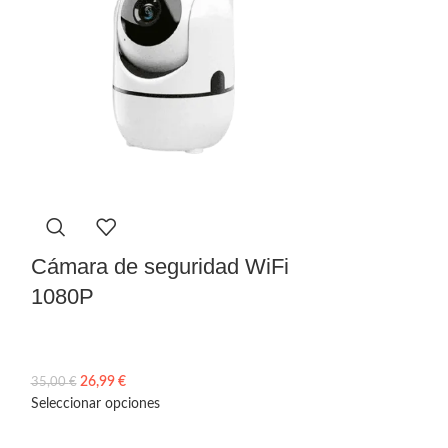
Cámara de seguridad WiFi
1080P
Cámara Dig
26,99
€
35,00
€
Seleccionar opciones