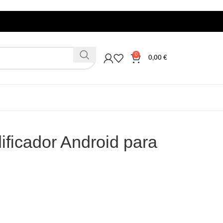
0
0,00
€
ificador Android para