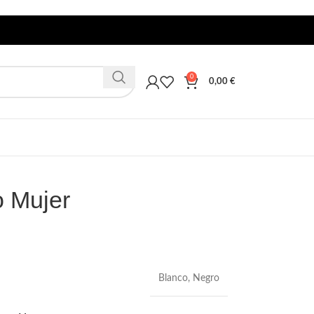
0
0,00
€
o Mujer
Blanco
,
Negro