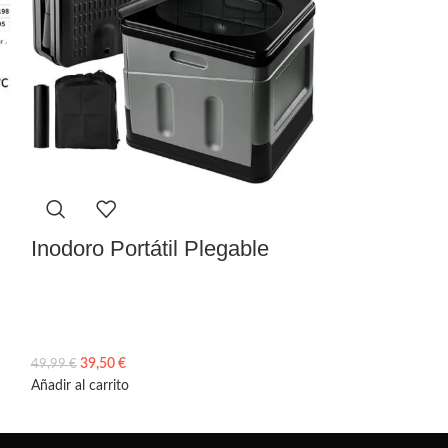
Inodoro Portátil Plegable
Riñonera d
Hombre y M
Pierna par
39,50
€
49,99
€
14,50
€
19,99
€
Añadir al carrito
Añadir al carrito