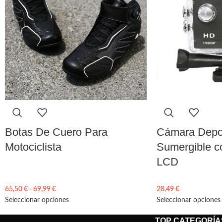
Botas De Cuero Para
Cámara Depo
Motociclista
Sumergible c
LCD
65,50
€
-
69,99
€
28,49
€
Seleccionar opciones
Seleccionar opciones
TOP CATEGORÍA